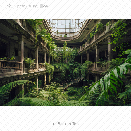
You may also like
DANS LE SILENCE DES BIBLIOTHÈQUES
2023
↑
Back to Top