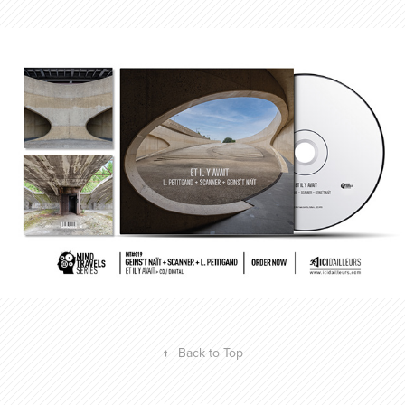
GEINS'T NAÏT + SCANNER + L. PETITGAND
2024
↑
Back to Top