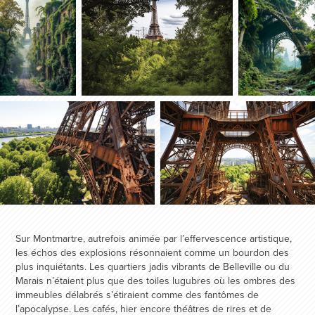
Sur Montmartre, autrefois animée par l’effervescence artistique,
les échos des explosions résonnaient comme un bourdon des
plus inquiétants. Les quartiers jadis vibrants de Belleville ou du
Marais n’étaient plus que des toiles lugubres où les ombres des
immeubles délabrés s’étiraient comme des fantômes de
l’apocalypse. Les cafés, hier encore théâtres de rires et de