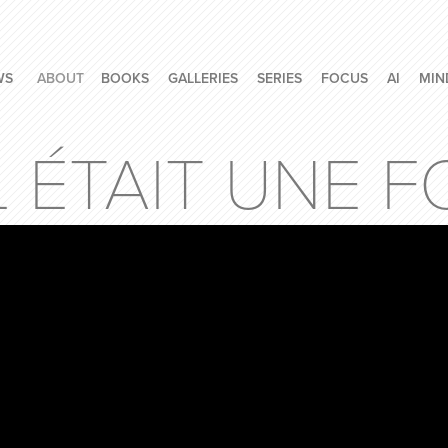
WS
ABOUT
BOOKS
GALLERIES
SERIES
FOCUS
AI
MIN
L ÉTAIT UNE F