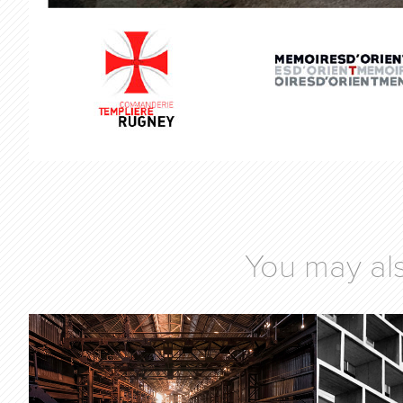
You may als
LONDON PHOTO 
FCDI
FESTIVAL 2018
DIAL