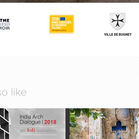
o like
 INDIA ARCH 
ATHENS PHOT
OG, NEW 
FESTIVAL 201