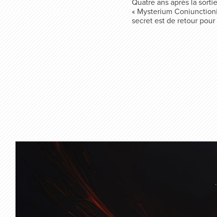
Quatre ans après la sorti
« Mysterium Coniunctioni
secret est de retour pou