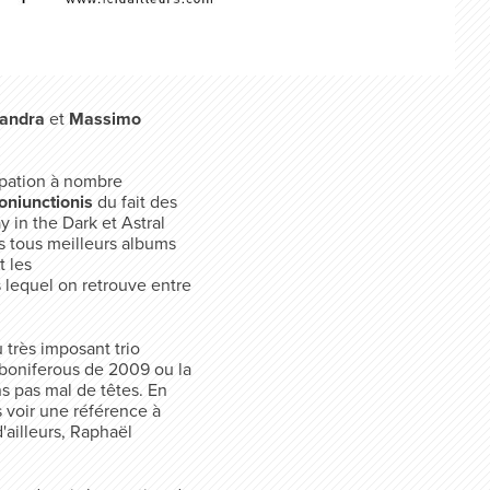
sandra
et
Massimo
ipation à nombre
niunctionis
du fait des
y in the Dark et Astral
es tous meilleurs albums
t les
 lequel on retrouve entre
 très imposant trio
arboniferous de 2009 ou la
 pas mal de têtes. En
s voir une référence à
'ailleurs, Raphaël