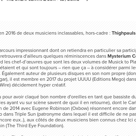
 en 2016 de deux musiciens inclassables, hors-cadre :
Thighpaul
rcours impressionnant dont on retiendra en particulier sa partic
 retrouvera d'ailleurs quelques réminiscences dans
Mysterium Co
sard les chef-d’œuvres que sont les deux volumes de Musick to Pla
 étaient et qui sont toujours – rien que ça – à considérer parmi l
s. Également auteur de plusieurs disques en son nom propre (don
gar), il est membre en 2017 du projet UUUU (Editions Mego) dans
Wire) décidement hyper créatif.
pour avoir claqué bon nombre d'oreilles en tant que bassiste du
 les ayant vu sur scène savent de quoi il en retourne), dont le C
on de 2014 avec Eugene Robinson (Oxbow) résonnent encore dans
dans Triple Sun (patronyme dans lequel il est difficile de ne pa
encore eux..), aux côtés de deux musiciens bien connus chez Ici d
in (The Third Eye Foundation).