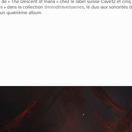
e de « The Descent of Inana » chez le label suisse Cave12 et cinq
s » dans la collection
@mindtravelsseries
, le duo aux sonorités 
r un quatrième album.