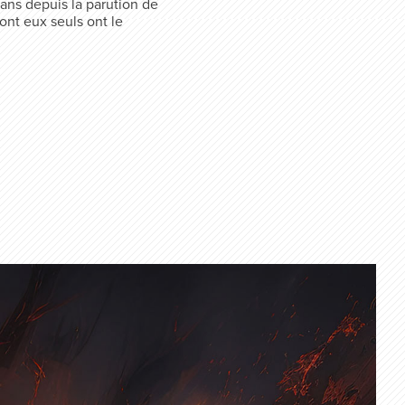
 ans depuis la parution de
dont eux seuls ont le